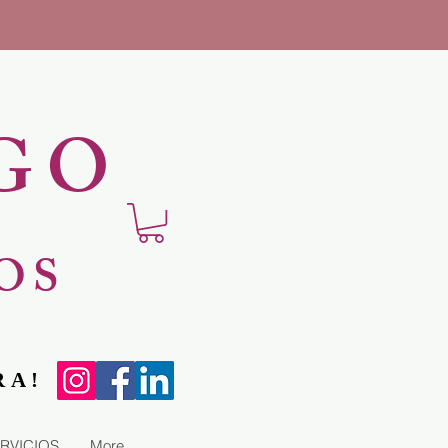
GO
OS
RA!
RVICIOS
More